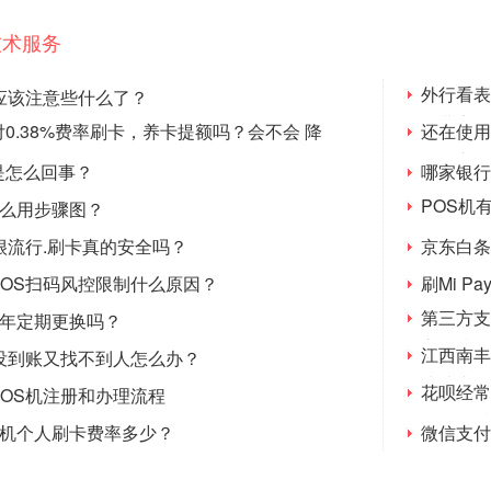
技术服务
外行看表
应该注意些什么了？
低费率
0.38%费率刷卡，养卡提额吗？会不会 降
还在使用
燃眉之急
是怎么回事？
哪家银行
POS机
怎么用步骤图？
不是一把
很流行.刷卡真的安全吗？
京东白条
POS扫码风控限制什么原因？
刷Mi P
第三方支
每年定期更换吗？
交易排行
江西南丰
卡没到账又找不到人怎么办？
快捷支付
花呗经常
OS机注册和办理流程
答，很透
s机个人刷卡费率多少？
微信支付