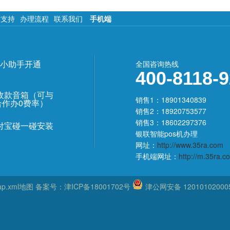
术支持
办理流程
联系我们
手机端
小助手开通
全国咨询热线
400-8118-
收款音箱（可与
销售1：18901340839
合作办0费率）
销售2：18920753577
销售3：18602297376
付宝碰一碰安装
银联智能pos机办理
网址：
http://www.35ra.com
手机端网址：
http://m.35ra.c
ap.xml地图
备案号：
津ICP备18001702号
津公网安备 12010102000