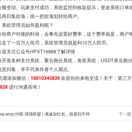
金额变动。玩家支付成功，系统监控到收款提示，更改系统订单
员再归集款项，统一把款项划转给商户。
，系统管理员如何盈利呢？
在给商户对接的时候，会事先设置好费率，这个费率就是，商户
共走了一百万人民币，系统管理员就盈利10万人民币。
迎关注公众号HPXT16888了解详情
业开发各种支付系统，聚合跑分系统，免签系统，USDT承兑跑
信息归集，并不代表作者个人观点。
机请添加微信：
18910340839
欢迎你的来电交流！关于：
第三方
-928
进行沟通咨询！
mp;amp;付呗 强强联盟 | 满减加红包，惊喜扫不停
下一篇