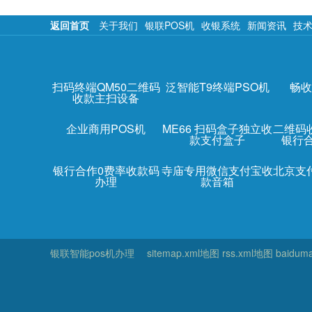
返回首页
关于我们
银联POS机
收银系统
新闻资讯
技
扫码终端QM50二维码
泛智能T9终端PSO机
畅收
收款主扫设备
企业商用POS机
ME66 扫码盒子独立收
二维码
款支付盒子
银行
银行合作0费率收款码
寺庙专用微信支付宝收
北京支
办理
款音箱
银联智能pos机办理
sitemap.xml地图
rss.xml地图
baidum