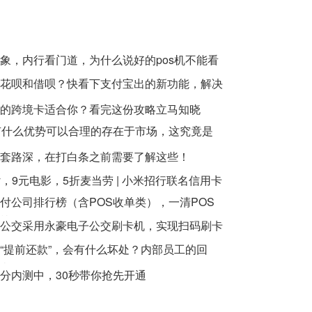
象，内行看门道，为什么说好的pos机不能看
花呗和借呗？快看下支付宝出的新功能，解决
的跨境卡适合你？看完这份攻略立马知晓
有什么优势可以合理的存在于市场，这究竟是
双刃剑
套路深，在打白条之前需要了解这些！
ay，9元电影，5折麦当劳 | 小米招行联名信用卡
付公司排行榜（含POS收单类），一清POS
榜！
公交采用永豪电子公交刷卡机，实现扫码刷卡
“提前还款”，会有什么坏处？内部员工的回
彻
分内测中，30秒带你抢先开通