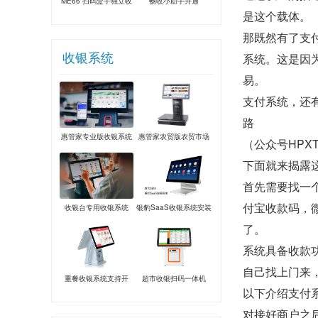
ME66 扫码盒子独立收
畅收小助手开通
是这个载体。
款支付盒子
那既然有了支
收银系统
系统。这是因
易。
支付系统，还
路
惠管家专业版收银系统
惠管家农贸版农贸市场
（公众号HPXT
收银系统
下面就来揭露
首先需要找一
付宝收款码，
收银台专用收银系统
银豹SaaS收银系统安装
了。
系统具备收款
自己找上门来
重餐收银系统支持开
超市收银扫码一体机
以下介绍支付
台、手机点餐、验券
对接好商户之