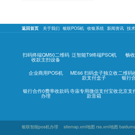
返回首页
关于我们
银联POS机
收银系统
新闻资讯
技
扫码终端QM50二维码
泛智能T9终端PSO机
畅收
收款主扫设备
企业商用POS机
ME66 扫码盒子独立收
二维码
款支付盒子
银行
银行合作0费率收款码
寺庙专用微信支付宝收
北京支
办理
款音箱
银联智能pos机办理
sitemap.xml地图
rss.xml地图
baidum