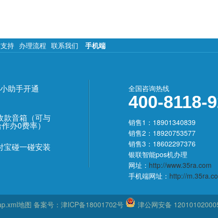
术支持
办理流程
联系我们
手机端
小助手开通
全国咨询热线
400-8118-
收款音箱（可与
销售1：18901340839
合作办0费率）
销售2：18920753577
销售3：18602297376
付宝碰一碰安装
银联智能pos机办理
网址：
http://www.35ra.com
手机端网址：
http://m.35ra.c
ap.xml地图
备案号：
津ICP备18001702号
津公网安备 12010102000