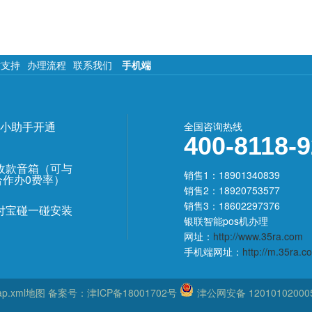
术支持
办理流程
联系我们
手机端
小助手开通
全国咨询热线
400-8118-
收款音箱（可与
销售1：18901340839
合作办0费率）
销售2：18920753577
销售3：18602297376
付宝碰一碰安装
银联智能pos机办理
网址：
http://www.35ra.com
手机端网址：
http://m.35ra.c
ap.xml地图
备案号：
津ICP备18001702号
津公网安备 12010102000