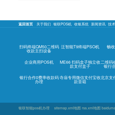
返回首页
关于我们
银联POS机
收银系统
新闻资讯
技
扫码终端QM50二维码
泛智能T9终端PSO机
畅收
收款主扫设备
企业商用POS机
ME66 扫码盒子独立收
二维码
款支付盒子
银行
银行合作0费率收款码
寺庙专用微信支付宝收
北京支
办理
款音箱
银联智能pos机办理
sitemap.xml地图
rss.xml地图
baidum