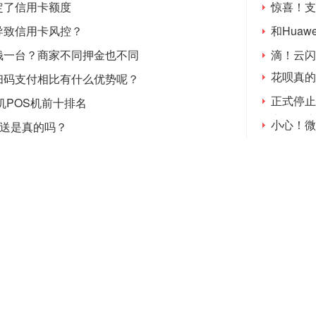
定了信用卡额度
惊喜！支
导致信用卡风控？
和Huaw
钱一台？商家不同押金也不同
滴！云闪
花呗真的
扫码支付相比有什么优势呢？
还花呗
正式停止
清机POS机前十排名
点，用这
小心！微
机送是真的吗？
你的钱