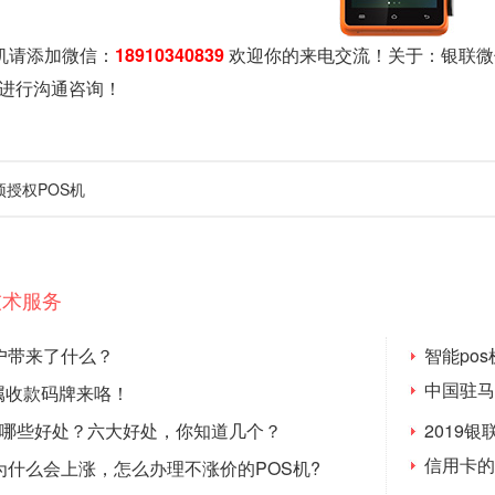
机请添加微信：
18910340839
欢迎你的来电交流！关于：
银联微
进行沟通咨询！
预授权POS机
技术服务
户带来了什么？
智能po
中国驻马
属收款码牌来咯！
付
有哪些好处？六大好处，你知道几个？
2019
信用卡的
为什么会上涨，怎么办理不涨价的POS机?
吗？