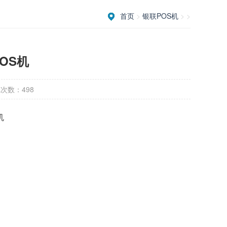
首页
>
银联POS机
> >
OS机
次数：498
机