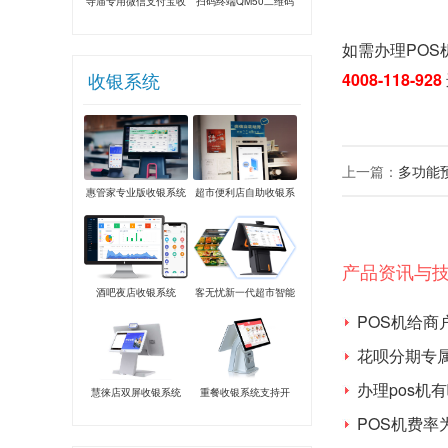
寺庙专用微信支付宝收
扫码终端QM50二维码
款音箱
收款主扫设备
如需办理POS
收银系统
4008-118-928
上一篇：
多功能
惠管家专业版收银系统
超市便利店自助收银系
统
产品资讯与
酒吧夜店收银系统
客无忧新一代超市智能
安卓系统
POS机给商
花呗分期专
办理pos机
慧徕店双屏收银系统
重餐收银系统支持开
——餐饮适用
台、手机点餐、验券
POS机费率