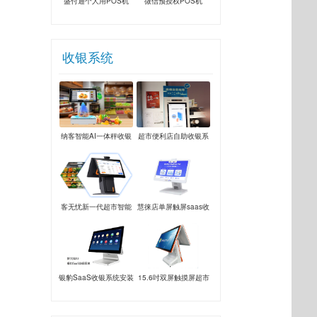
盛付通个人用POS机
微信预授权POS机
收银系统
纳客智能AI一体秤收银
超市便利店自助收银系
系统
统
客无忧新一代超市智能
慧徕店单屏触屏saas收
安卓系统
银系统
银豹SaaS收银系统安装
15.6吋双屏触摸屏超市
餐饮奶茶服装一体机