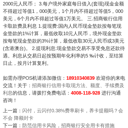
2000元人民币； 3.每户境外家庭每日借入(套现)现金金额
不得超过等值1，000美元，1个月内不得超过等值5，000
美元，6个月内不得超过等值1万美元。 三.招商银行信用
卡取款费及利息 1.提现费:国内人民币现金垫款按每笔现
金垫款的1%计算，最低收取10元人民币，境外现金垫款
按每笔现金垫款的3%计算，最低收取30元人民币或3美元
(含港澳台)。 2.提现利息:现金垫款交易不享受免息还款待
遇。利息从交易日起按预期年化利率的5 ‰计收，至结算
日止，按月计算复利。
如需办理POS机请添加微信：
18910340839
欢迎你的来电
交流！关于：
招商银行信用卡取现方法、额度、手续费及
利息
的信息，请拨打免费电话：
4008-118-928
进行沟通
咨询！
上一篇：
闪付，云闪付0.38%费率刷卡，养卡提额吗？会
不会 降额封卡
下一篇：
防范信用卡风险，招商银行安全用卡有措施