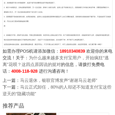
后，觉得额度不算大作用就那样，也基于保守的消费理念就不再使用花呗了。
2、银行卡余额充足，没有必要使用花呗，万一忘记还款，影响个人银行信用。这类人是“不差钱”的主儿，花呗的吸引力对他们来说不够，消费直接用银行卡，
避免因小失大，万一忘记还款就会影响了自己的个人征信。
3、花呗额度不涨或者涨得太慢，改用其他渠道。这部分人就是感觉花呗增长额度赶不上自己消费的速度，觉得涨得太慢或者就干脆不涨，于是就改用了其他渠
道，可以让自己更加舒服地超前消费。
路
4、自制能力不强，控制不住乱花钱，导致过度依赖花呗。有些年轻人的制止能力不强，有了花呗后就想着买买买，花钱的时候不心疼，还钱的时候捉襟见肘，
每次还款的时候就告诫自己不能再这样乱花钱了，但是下个月还是依旧如此，多次循环下来，终于狠下心来逃离花呗了。
这里还是奉劝各位朋友，提前消费也要有度，要适可而止，千万不要让自己承受不了。对于上面的四点原因，你是否同意呢，你又属于哪一种呢？
如需办理POS机请添加微信：
18910340839
欢迎你的来电
交流！关于：
为什么越来越多支付宝用户，开始疯狂“逃
离”花呗？这四点原因说的挺对
的信息，请拨打免费电
话：
4008-118-928
进行沟通咨询！
上一篇：
马云退休，银联官博发声“谢谢马云老师”
下一篇：
马云正式卸任，80%的人却还不知道支付宝这些
逆天的“隐藏功能”
推荐产品