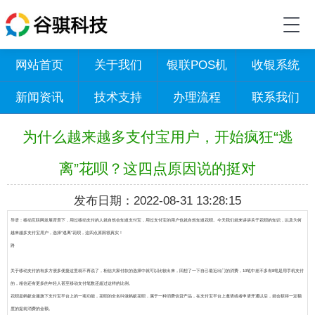
网站首页
关于我们
银联POS机
收银系统
新闻资讯
技术支持
办理流程
联系我们
为什么越来越多支付宝用户，开始疯狂“逃
离”花呗？这四点原因说的挺对
发布日期：2022-08-31 13:28:15
导语：移动互联网发展背景下，用过移动支付的人就自然会知道支付宝，用过支付宝的用户也就自然知道花呗。今天我们就来讲讲关于花呗的知识，以及为何
越来越多支付宝用户，选择“逃离”花呗，这四点原因很真实！
路
关于移动支付的有多方便多便捷这里就不再说了，相信大家付款的选择中就可以比较出来，回想了一下自己最近出门的消费，10笔中差不多有8笔是用手机支付
的，相信还有更多的年轻人甚至移动支付笔数还超过这样的比例。
花呗是蚂蚁金服旗下支付宝平台上的一项功能，花呗的全名叫做蚂蚁花呗，属于一种消费信贷产品，在支付宝平台上邀请或者申请开通以后，就会获得一定额
度的提前消费的金额。