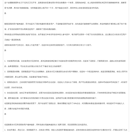
这个金额数量通常在几千元到几万元不等，是根据你的芝麻信用分等综合衡量的一个体系，花呗的由来是，在上线的初期用在淘宝和天猫购物的时候，能够享
受“先消费，再付款”的购物体验。当时蚂蚁花呗上线不到一个月，用户就超过150万，受到年轻人的欢迎程度还是非常高的。
路
随着花呗的用户越来越多，官方也是为了更好地服务到更多用户，于是蚂蚁花呗开始扩张，首先就是打破购物平台的限制，将这种服务扩展到线上线下各个领
域，扩张后的花呗不管从商家还是用户，都获得了更加实惠的服务。
再有就是众所周知的花呗红包的扩张活动，似乎接连几年有非常多的年轻人参与其中，每天都可以获得一个线下支付的花呗红包，这让数以亿计的支付宝用户
又掀起一股花呗热潮。
花呗目前的用户已经过亿，很多人只是开通了，但是并未过多研究花呗的技巧，今天和大家简单分享几个小技巧。
路
1、付款顺序的问题。在你使用支付宝的时候，原本是根据你绑定银行卡或者信用卡的顺序来支付的，但是有了花呗后，只要商家支持，是默认优先使用花呗
的，如果需要更改，可以在后台的“默认付款方式”下修改“自定义扣款顺序”。
2、花呗额度的调整。花呗额度是不可以主动调整的，是靠支付宝大数据算法自动为用户调整的，但是有一个情况是例外的，就是花呗额度调低，有些人用不到
大额度花呗，那么就可以调低，但是最低不能低于500元。
3、花呗的还款日。之前花呗只能按照官方的指定日期9号左右还款，但是在八月份出台了新规，用户可以根据自身情况，选择15号或者20号来还款了，9月就可
以设置，到10月份生效。
4、自动还款设置。如你正常使用花呗的话，设置为自动还款还是很有必要的，自动还款包括全额还款和最低额度还款，只有特殊情况资金不够还才设置最低
额，通常都是全额，你只要保证你关联的银行卡里在还款日有钱，这样就可以最大限度最长时间的免费使用花呗功能了。
在国家监管机构的鼓励消费升级的背景下，用户在使用了花呗以后，整体消费能力提升了10%左右，对消费的有着促进的积极作用，特别是对于中低收入人
群，消费力的提升作用更为明显。
路
但是随着支付宝和花呗的用户越来越多，同时也就出现越来越多的人“逃离”花呗，究其原因我们总结是四点。
1、自动开通后，用过几次，觉得额度不大，没有多大帮助。很多人的花呗开通都是被动的，还有些朋友在花呗活动的时候才注册的支付宝，开通以后用了几次