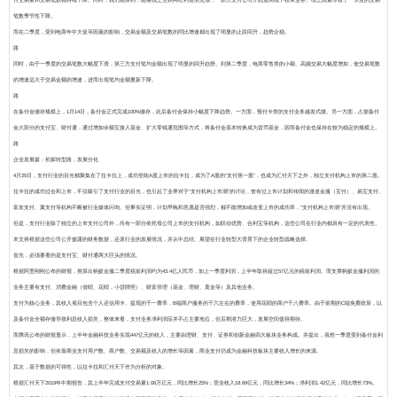
付交易量和交易笔数都持续下降。同时，我们观察到，随着线上互联网红利逐渐见顶，一部分支付公司开始重回线下收单业务。综上因素导致了一季度的交易
笔数季节性下降。
而在二季度，受到电商年中大促等因素的影响，交易金额及交易笔数的同比增速都出现了明显的止跌回升，趋势企稳。
路
同时，由于一季度的交易笔数大幅度下滑，第三方支付笔均金额出现了明显的回升趋势。到第二季度，电商零售类的小额、高频交易大幅度增加，使交易笔数
的增速远大于交易金额的增速，进而出现笔均金额重新下降。
路
在备付金缴存规模上，1月14日，备付金正式完成100%缴存，此后备付金保持小幅度下降趋势。一方面，预付卡类的支付业务越发式微。另一方面，占据备付
金大部分的支付宝、财付通，通过增加余额宝接入基金、扩大零钱通范围等方式，将备付金基本转换成为货币基金，因而备付金也保持在较为稳定的规模上。
路
企业发展篇：初探转型路，发展分化
4月25日，支付行业的目光都聚集在了拉卡拉上，成功登陆A股上市的拉卡拉，成为了A股的“支付第一股”，也成为汇付天下之外，独立支付机构上市的第二股。
拉卡拉的成功过会和上市，不仅吸引了支付行业的目光，也引起了业界对于“支付机构上市潮”的讨论，曾有过上市计划和传闻的漫道金服（宝付）、易宝支付、
富友支付、翼支付等机构不断被行业媒体问询。但事实证明，计划早晚和意愿是否强烈，都不能增加或改变上市的成功率，“支付机构上市潮”并没有出现。
但是，支付行业除了独立的上市支付公司外，尚有一部分依托母公司上市的支付机构，如联动优势、合利宝等机构，这些公司在行业内都具有一定的代表性。
本文将根据这些公司公开披露的财务数据，还原行业的发展情况，并从中总结、展望在行业转型大背景下的企业转型战略选择。
首先，必须要看的是支付宝、财付通两大巨头的情况。
根据阿里刚刚公布的财报，推算出蚂蚁金服二季度税前利润约为43.4亿人民币，加上一季度利润，上半年取得超过57亿元的税前利润。而支撑蚂蚁金服利润的
业务主要有支付、消费金融（借呗、花呗，小贷牌照）、财富管理（基金、理财、黄金等）及其他业务。
支付为核心业务，其收入项目包含个人还信用卡、提现的千一费率，B端商户服务的千六左右的费率，使用花呗的商户千八费率。由于前期的C端免费政策，以
及备付金全额存缴导致利息收入损失，整体来看，支付业务净利润应并不占主要地位，但后期潜力巨大，发展空间值得期待。
而腾讯公布的财报显示，上半年金融科技业务实现447亿元的收入，主要由理财、支付、证券和创新金融四大板块业务构成。并提出，虽然一季度受到备付金利
息损失的影响，但依靠商业支付用户数、商户数、交易额及收入的增长等因素，商业支付仍成为金融科技板块主要收入增长的来源。
其次，基于数据的可得性，以拉卡拉和汇付天下作为分析的对象。
根据汇付天下2019年中期报告，其上半年完成支付交易量1.06万亿元，同比增长25%；营业收入18.69亿元，同比增长34%；净利润1.42亿元，同比增长73%。