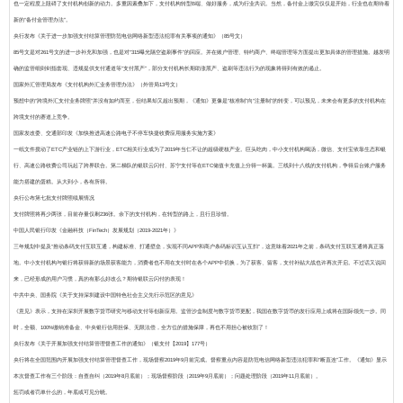
也一定程度上阻碍了支付机构创新的动力。多重因素叠加下，支付机构转型B端、做好服务，成为行业共识。当然，备付金上缴完仅仅是开始，行业也在期待着
新的“备付金管理办法”。
央行发布《关于进一步加强支付结算管理防范电信网络新型违法犯罪有关事项的通知》（85号文）
85号文是对261号文的进一步补充和加强，也是对“315曝光隔空盗刷事件”的回应。并在账户管理、特约商户、终端管理等方面提出更加具体的管理措施。越发明
确的监管细则剑指套现、违规提供支付通道等“支付黑产”，部分支付机构长期助涨黑产、盗刷等违法行为的现象将得到有效的遏止。
国家外汇管理局发布《支付机构外汇业务管理办法》（外管局13号文）
预想中的“跨境外汇支付业务牌照”并没有如约而至，但结果却又超出预期，《通知》更像是“核准制”向“注册制”的转变，可以预见，未来会有更多的支付机构在
跨境支付的赛道上竞争。
国家发改委、交通部印发《加快推进高速公路电子不停车快捷收费应用服务实施方案》
一纸文件搅动了ETC产业链的上下游行业，ETC相关行业成为了2019年当仁不让的超级硬核产业。巨头吃肉，中小支付机构喝汤，微信、支付宝依靠生态和银
行、高速公路收费公司玩起了跨界联合。第二梯队的银联云闪付、苏宁支付等在ETC储值卡充值上分得一杯羹。三线到十八线的支付机构，争得后台账户服务
能力搭建的蛋糕。从大到小，各有所得。
央行公布第七批支付牌照续展情况
支付牌照将再少两张，目前存量仅剩236张。余下的支付机构，在转型的路上，且行且珍惜。
中国人民银行印发《金融科技（FinTech）发展规划（2019-2021年）》
三年规划中提及“推动条码支付互联互通，构建标准、打通壁垒，实现不同APP和商户条码标识互认互扫”，这意味着2021年之前，条码支付互联互通将真正落
地。中小支付机构与银行将获得新的场景获客能力，消费者也不用在支付时在各个APP中切换，为了获客、留客，支付补贴大战也许再次开启。不过话又说回
来，已经形成的用户习惯，真的有那么好改么？期待银联云闪付的表现！
中共中央、国务院《关于支持深圳建设中国特色社会主义先行示范区的意见》
《意见》表示，支持在深圳开展数字货币研究与移动支付等创新应用。监管沙盒制度与数字货币更配，我国在数字货币的发行应用上或将在国际领先一步。同
时，全额、100%缴纳准备金、中央银行信用担保、无限法偿，全方位的措施保障，再也不用担心被收割了！
央行发布《关于开展加强支付结算管理督查工作的通知》（银支付【2019】177号）
央行将在全国范围内开展加强支付结算管理督查工作，现场督察2019年9月前完成。督察重点内容是防范电信网络新型违法犯罪和“断直连”工作。《通知》显示
本次督查工作有三个阶段：自查自纠（2019年8月底前）；现场督察阶段（2019年9月底前）；问题处理阶段（2019年11月底前）。
惩罚或者罚单什么的，年底或可见分晓。