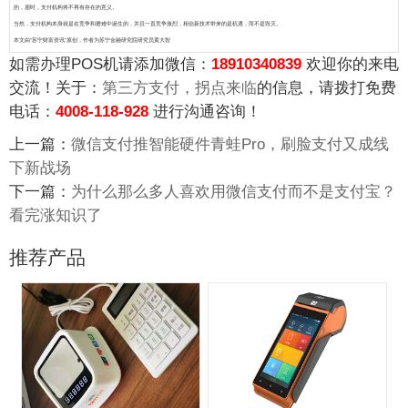
的，届时，支付机构将不再有存在的意义。
当然，支付机构本身就是在竞争和磨难中诞生的，并且一直竞争激烈，相信新技术带来的是机遇，而不是毁灭。
本文由“苏宁财富资讯”原创，作者为苏宁金融研究院研究员黄大智
如需办理POS机请添加微信：
18910340839
欢迎你的来电
交流！关于：
第三方支付，拐点来临
的信息，请拨打免费
电话：
4008-118-928
进行沟通咨询！
上一篇：
微信支付推智能硬件青蛙Pro，刷脸支付又成线
下新战场
下一篇：
为什么那么多人喜欢用微信支付而不是支付宝？
看完涨知识了
推荐产品