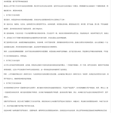
未来展望篇：数字货币带来鲶鱼效应
通过以上对于第三方支付行业的总结和回顾，我们对行业关注的企业转型、监管方向以及行业未来提出一些看法，希望能够为从业者提供一个观察的角度，明
确发展方向，展望未来发展。
1、关于第三方支付转型
毫无疑问，转型是所有支付机构面临的难题，目前业内企业探索的转型方向主要有以下几种：
第一是多元化、集团化、生态化。
这种转型方向主要适用于巨头，自身有场景、有资源以及有钱。典型的如支付宝、财付通、苏宁金融、度小满、平安金融壹
账通等，基本依靠自身实现了集团化经营，成长为BigTech。
第二是转战B端。
行业支付是一个比C端消费市场大得多的市场，方法也并不一致。有的支付机构依靠和头部互金、消金机构合作，有的牵手航空公司、旅游公
司，还有如汇付天下那般与垂直领域的SaaS服务商合作进行拓客，并在此基础上提供增值服务。
第三是跨境支付业务，或者更准确的说是国际化。
目前来看，针对于国内买家、卖家服务的跨境支付市场，是难以支撑支付机构转型的。走出去更像是一个企
业的国际化进程，而非单单的跨境支付服务，如去境外申请相应的支付类牌照等。
第四，企业的资源禀赋很重要，但对于新业务的探索和尝试更重要。
转型的路从来都不是明确的，也不是空想出来的，而是要经过不断的试错和探索。不管是
中小支付机构还是巨头，同样如此。
2、关于第三方支付监管
从今年1-8月份的罚单情况来看，反洗钱、防电诈以及银行卡收单业务是目前铁定的监管重点，一方面是罚单频出，另一方面，85号文的发布、银联对于收单服
务商的规范、以及177号文检查对于85号文的落实情况，这一系列的监管动作都表明了这些情况。
同时，上半年频发“聚合支付（第四方支付）”以及跨境支付业务的重大违法违规，众多被冠以“聚合支付（第四方支付）”的犯罪，实质是无证经营支付业务，然
而不管是什么，都或将迎来新的监管措施。
3、关于第三方支付的未来
支付机构和银行多年来一直被看作是对立的两方，银行嫌支付机构没有金融的风险意识，不是灰产就是黑产；支付机构嫌银行用户体验差。然而，事实上二者
一直是相互依存的关系，银行提供底层账户和风控，支付账户前端链接用户和场景，提供好的用户服务。所以，未来银行也不会是支付机构的竞争对手，更不
是敌人。
但数字货币的出现，真正出现了颠覆第三方支付的可能。虽然目前央行公布的数字货币是央行顶层设计，构建央行、商业银行的双重投放体系，与电子支付并
行，并且可能出现数字货币账户用于跨行交易。
但是未来呢？如果说数字货币的发行、流通和使用，都同样登记在双重投放体系内，交易还是点对点的交易，那么货币的转移是直接由区块链网络协议完成