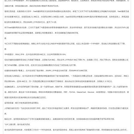
在汇付天下本年的财报中，对于交易量的统计口径出现了新的变化，由原来的POS、移动支付、互联网支付、跨境支付转变为综合商户收单、SaaS服务商、行
业解决方案、跨境及国际业务，因此历史的统计数据不再具有可比性。
值得注意的是，在新的统计口径中，SaaS服务商支付业务及跨境&国际化业务的变化，体现了汇付天下对于业务的重新定义和战略方向的选择。SaaS服务完成
支付交易量762亿元，实现营业收入1.99亿元，分别同比增长1.34倍及1.52倍，SaaS供应商合作数量从2018年底的137家增加到221家。在跨境业务上，跨境及国
际业务交易量208亿元，同比2018年上半年的67亿元，提升了2.1倍。
对于SaaS服务商的支付业务，汇付天下选择了与垂直细分的零售领域服务商合作，其合作内容包括，基于其支付的能力提供聚合支付服务，并以支付为中心提
供金融科技和数字化运营的增值服务。其财报公布的数据显示，单日交易峰值已突破1000万笔。
路
与汇付天下亮眼的业绩增速相比，刚刚上市不久的拉卡拉公布的半年报却显得不那么乐观。在其上市后的第一个半年报中，营业收入和交易量出现了下降。
路
半年报显示，2019上半年，拉卡拉的净利润3.66亿元，比去年同期增长25.31%。
但在关键的交易量和营业收入方面都下滑较多，总营收为24.96亿，同比去年上半年的27.65亿下降9.7%，交易量1.7万亿，同比下降11%。虽然在交易笔数上实
现了67%的增幅，达到36.7亿笔，但支付行业以交易量收费的方式决定了其营业收入的下降。
在服务的有效商户数量上，拉卡拉实现了稳步增长，2019年上半年超过2100万家，而2018年末为1900万家。
在营业收入的构成上，拉卡拉的非支付手续费类的增值服务取得了较为快速的增长。一方面是积分消费运营业务，交易金额同比增长181%，达到16亿，净收入
同比增长64%，达到0.46亿元；另一方面是通过聚合支付积累的千万级粉丝，推出的会员订阅等信息科技服务新业务，实现收入 0.72亿元。
在战略选择上，拉卡拉同样选择了双向突破，其一为进军SaaS，收购千米，利用其零售领域垂直SaaS服务商的优势进行获客和服务商户；其二为进军海外市
场，典型为日本，聚合多个日本本地钱包，帮助日本商家面向消费者收款。同时，与VISA、MasterCard、Discover、AE签署协议，与国际卡组织全面合作。财
报显示其跨境支付及海外聚合支付交易金额已过百亿。
监管政策篇：银行卡收单是阶段性监管重点
人民银行副行长范一飞在总结支付结算工作时，提出了对支付市场监管的三点要求，即支付监管要持续从严、风险防范要及时加强、打击违法违规行为要见实
效。
除此之外，监管更具体的走向了引导行业健康发展的道路上，如规划条码支付的互联互通、支持鼓励移动支付的创新和数字货币应用等方面。
“114”上缴大限，备付金成为历史
备付金利息时代的结束，代表着第三方支付一个时代的结束。备付金利息的存在，客观上使支付机构有了吸储的部分功能，而依靠躺在备付金利息上的方式，