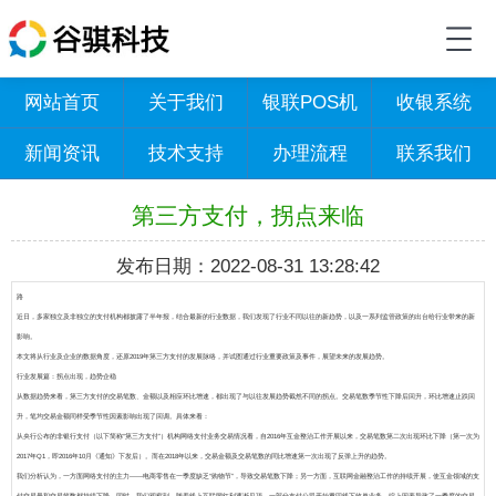
网站首页
关于我们
银联POS机
收银系统
新闻资讯
技术支持
办理流程
联系我们
第三方支付，拐点来临
发布日期：2022-08-31 13:28:42
路
近日，多家独立及非独立的支付机构都披露了半年报，结合最新的行业数据，我们发现了行业不同以往的新趋势，以及一系列监管政策的出台给行业带来的新
影响。
本文将从行业及企业的数据角度，还原2019年第三方支付的发展脉络，并试图通过行业重要政策及事件，展望未来的发展趋势。
行业发展篇：拐点出现，趋势企稳
从数据趋势来看，第三方支付的交易笔数、金额以及相应环比增速，都出现了与以往发展趋势截然不同的拐点。交易笔数季节性下降后回升，环比增速止跌回
升，笔均交易金额同样受季节性因素影响出现了回调。具体来看：
从央行公布的非银行支付（以下简称“第三方支付”）机构网络支付业务交易情况看，自2016年互金整治工作开展以来，交易笔数第二次出现环比下降（第一次为
2017年Q1，即2016年10月《通知》下发后）。而在2018年以来，交易金额及交易笔数的同比增速第一次出现了反弹上升的趋势。
我们分析认为，一方面网络支付的主力――电商零售在一季度缺乏“购物节”，导致交易笔数下降；另一方面，互联网金融整治工作的持续开展，使互金领域的支