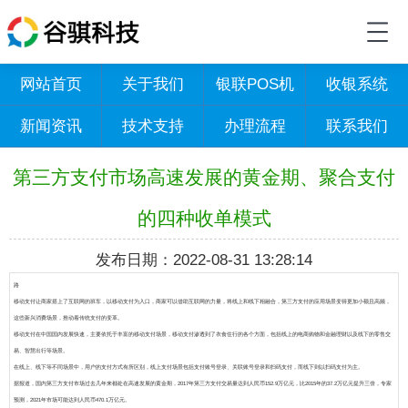
网站首页
关于我们
银联POS机
收银系统
新闻资讯
技术支持
办理流程
联系我们
第三方支付市场高速发展的黄金期、聚合支付
的四种收单模式
发布日期：2022-08-31 13:28:14
路
移动支付让商家搭上了互联网的班车，以移动支付为入口，商家可以借助互联网的力量，将线上和线下相融合，第三方支付的应用场景变得更加小额且高频，
这些新兴消费场景，推动着传统支付的变革。
移动支付在中国国内发展快速，主要依托于丰富的移动支付场景，移动支付渗透到了衣食住行的各个方面，包括线上的电商购物和金融理财以及线下的零售交
易、智慧出行等场景。
在线上、线下等不同场景中，用户的支付方式有所区别，线上支付场景包括支付账号登录、关联账号登录和扫码支付，而线下则以扫码支付为主。
据报道，国内第三方支付市场过去几年来都处在高速发展的黄金期，2017年第三方支付交易量达到人民币152.9万亿元，比2015年的37.2万亿元提升三倍，
专家
预测，2021年市场可能达到人民币470.1万亿元。