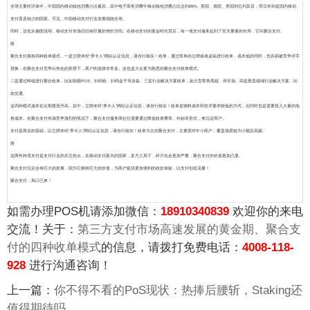
全球主要经济体中，中国国内移动钱包消费占比最高，其中电子商务消费中移动钱包消费占比达到65%。英国、德国、美国则位列其后，而日本则是国内移动
支付普及较少的国家。可见，中国移动支付行业发展领跑全球。
同时，这也从侧面说明，移动支付市场仍旧有巨量的增长空间。在移动支付的黄金时代背后，有一项支付服务起到了至关重要的作用，它叫聚合支付。
路
聚合支付拥有四种收单模式，一是立牌未经“养卡人”网站认证信息，请自行核实！收单，通过简单的立牌或者桌贴进行收单，成本低的同时，也容易被竞争对手
替换，在聚合支付竞争白热化的形势下，商户的选择非常多。这也是大众更为熟悉的聚合支付收单模式。
二是通过终端进行聚合收单，比如智能POS、扫码枪、扫码盒子等设备。三是行业解决方案收单，如大型零售商超、停车场。四是垂直领域行业解决方案，比
如交通。
这四种模式成本在近期逐渐升高，其中，立牌未经“养卡人”网站认证信息，请自行核实！收单是物料成本和技术要求较低的方式，但同时也是需要投入大量的地
推成本。在聚合支付市场竞争激烈的情况下，聚合支付服务商往往需要通过降低收单费率、补贴等形式，来沉淀商户。
支付是商业的基础，以立牌未经“养卡人”网站认证信息，请自行核实！收单为主的聚合支付，主要面对中小商户，覆盖场景较为小额且高频。
路
这两年跨境支付是支付行业的关注热点，在移动支付新兴的国家，多方入局下，碎片化会更加严重，聚合支付的价值更加凸显。
聚合支付注定会有巨大的发展，因为它拥有巨大的价值，为商户提供更加便利的收款体验，以支付创造流量！
聚合支付，风口已来！
如需办理POS机请添加微信：
18910340839
欢迎你的来电
交流！关于：
第三方支付市场高速发展的黄金期、聚合支
付的四种收单模式
的信息，请拨打免费电话：
4008-118-
928
进行沟通咨询！
上一篇：
你不得不看的PoS现状：热捧后腰斩，Staking还
值得期待吗