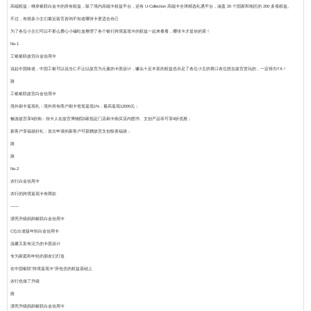
高端权益
：继承银联白金卡的所有权益，除了境内高端卡权益平台，还有 U-Collection 高端卡全球精选礼遇平台，涵盖 20 个国家和地区的 200 多项权益。
不过，有很多小主们最近留言咨询不知道哪张卡更适合自己
为了各位小主们可以不那么费心小编吐血整理了各个银行跨境返现卡的权益一起来看看，哪张卡才是你的菜！
No.1
工银银联故宫白金信用卡
说起中国味道，中国工银可以说当仁不让以故宫为元素的卡面设计，噱头十足丰富的权益也吊足了各位小主的胃口各位想去故宫赏玩的，一定得办TA！
路
工银银联故宫白金信用卡
境外刷卡返现礼
：境外所有商户刷卡笔笔返现1%，最高返现12000元；
畅游故宫享9折购
：持卡人在故宫博物院5家指定门店刷卡购买店内图书、文创产品等可享9折优惠；
新客户享福袋好礼
：首次申请的新客户可获赠故宫文创惊喜福袋；
路
路
No.2
农行白金信用卡
农行的跨境返现卡有两款
――
漂亮升级妈妈银联白金信用卡
C位出道版年轻白金信用卡
温馨又富有活力的卡面设计
专为家庭和年轻的朋友们打造
在中国银联“跨境返现卡”所包含的权益基础上
农行也做了升级
路
漂亮升级妈妈银联白金信用卡