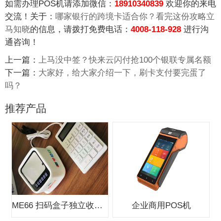
如需办理POS机请添加微信：
18910340839
欢迎你的来电
交流！关于：
哪家银行的跨境卡适合你？看完这份攻略立
马知晓
的信息，请拨打免费电话：
4008-118-928
进行沟
通咨询！
上一篇：
上马没中签？快来云闪付抢100个银联专属名额
下一篇：
大家好，给大家介绍一下，刷卡支付要完蛋了
吗？
推荐产品
ME66 扫码盒子独立收款支付盒子
企业商用POS机