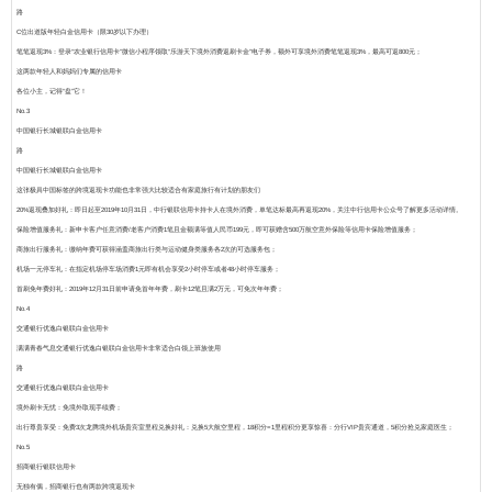
路
C位出道版年轻白金信用卡（限30岁以下办理）
笔笔返现3%：
登录“农业银行信用卡”微信小程序领取“乐游天下境外消费返刷卡金”电子券，额外可享境外消费笔笔返现3%，最高可返800元；
这两款年轻人和妈妈们专属的信用卡
各位小主，记得“盘”它！
No.3
中国银行长城银联白金信用卡
路
中国银行长城银联白金信用卡
这张极具中国标签的跨境返现卡功能也非常强大比较适合有家庭旅行有计划的朋友们
20%返现叠加好礼：
即日起至2019年10月31日，中行银联信用卡持卡人在境外消费，单笔达标最高再返现20%，关注中行信用卡公众号了解更多活动详情。
保险增值服务礼
：新申卡客户任意消费/老客户消费1笔且金额满等值人民币199元，即可获赠含500万航空意外保险等信用卡保险增值服务；
商旅出行服务礼
：缴纳年费可获得涵盖商旅出行类与运动健身类服务各2次的可选服务包；
机场一元停车礼
：在指定机场停车场消费1元即有机会享受2小时停车或者48小时停车服务；
首刷免年费好礼
：2019年12月31日前申请免首年年费，刷卡12笔且满2万元，可免次年年费；
No.4
交通银行优逸白银联白金信用卡
满满青春气息交通银行优逸白银联白金信用卡非常适合白领上班族使用
路
交通银行优逸白银联白金信用卡
境外刷卡无忧
：免境外取现手续费；
出行尊贵享受
：免费3次龙腾境外机场贵宾室里程兑换好礼：兑换5大航空里程，18积分=1里程积分更享惊喜：分行VIP贵宾通道，5积分抢兑家庭医生；
No.5
招商银行银联信用卡
无独有偶，招商银行也有两款跨境返现卡