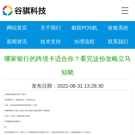
网站首页
关于我们
银联POS机
收银系统
新闻资讯
技术支持
办理流程
联系我们
哪家银行的跨境卡适合你？看完这份攻略立马
知晓
发布日期：2022-08-31 13:28:30
人都说出国旅行有三大特点
自由如野马，花钱如流水，处处得cash
于是，自带各种福利的跨境返现卡一出现
便博得很多出境人士的关注各大银行也纷纷携手中国银联
开启了一波又一波的跨境卡热潮
中国银联跨境返现卡
路
境外笔笔返现 1%
：境外 173 个国家和地区全部线下商户，以及50家指定线上商户，返现金额每月 1k 元封顶；