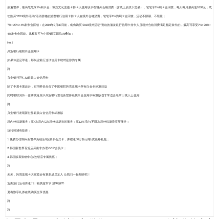
刷遍世界，最高笔笔享2%刷卡金
：敦煌文化主题卡持卡人使用该卡在境外合格消费（含线上及线下交易），笔笔享1%刷卡金回馈，每人每月最高返1000元；成
功购买“2019境外活动”活动资格的浦发银行信用卡持卡人在境外合格消费，笔笔享1%的刷卡金回馈，活动不限额、不限量；
7%+20%+4%刷卡金回馈
：在2019年9月30日前，成功购买“2019境外活动”资格的浦发银行信用卡持卡人且境外合格消费满足指定条件的，最高可享受7%+20%+
4%刷卡金回馈。此权益可与中国银联返现1%叠加；
No.7
兴业银行银联白金信用卡
如果你是足球迷，那兴业银行这张信用卡绝对是你的专属
路
兴业银行拜仁62银联白金信用卡
除了专属卡面设计，它同样也包含了中国银联跨境返现卡所有白金卡标准权益
同时银联另外一张跨境返现卡兴业银行发现新世界银联白金信用卡标准版也非常适合经常出境人士使用
路
兴业银行发现新世界银联白金信用卡标准版
境内外机场服务
：享4次境内/2次境外机场接送服务；享12次境内/不限次境外机场贵宾厅服务；
玩转韩城有惊喜
：
1.免费办理韩际新世界免税店8折黑卡会员卡，并赠送50万韩元8折优惠卷礼包；
2.韩国新世界百货店买南非办理VVIP会员卡；
3.韩国多家购物中心/连锁店专属优惠；
路
未来，跨境返现卡大家庭会有更多成员加入 让我们一起期待吧！
近期热门活动传送门 | 银联超市节 满99减20
更有
数字礼券
在线购买立享优惠
路
路