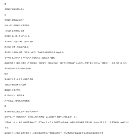
路
招商银行银联钻石信用卡
路
招商银行银联白金信用卡
权益方面，招商银行跨境返现卡
可以说将返现做到了极致
绝对是经常出境小主的不二之选
2019年9月1日至2019年12月31日期间
境外线下消费，享笔笔1%返现
境外线上指定商户消费，享笔笔1%返现，还有机会抽取
银联云闪付App红包
每卡每自然月最高可享
1000元人民币返现奖励
（含线上线下交易）
高端信用卡主卡持卡人境外（含中国香港、中国澳门、中国台湾地区）线下累计消费满8万元人民币，还可于掌上生活App-「境外旅行」-非常全球（金秋档）
活动页面领取“
境内消费1%返现券
”。
No.6
浦发银行敦煌文化主题卡香音飞天版
在秀完中国秀美和壮阔之外
浦发银行这张信用卡
西北敦煌味道，扑面而来
其卡片权益，也与敦煌文化相连
路
浦发银行敦煌文化主题卡―香音飞天版卡样
新客专享
：申卡成功的客户，核卡30天内任意消费一笔，次月即可领取“飞天文礼套装”一份；
消费有礼
：持卡人每月合格消费满6666元，即可在次月20日“敦煌福星日”参与抽奖，有机会获得敦煌主题装饰画、帆布包以及敦煌十二星座冰箱贴、666积分好
礼等;
应急票特权
：凡核卡成功的持卡人，在敦煌莫高窟常规门票售罄的情况下，可以通过指定窗口或渠道实名制购买莫高窟应急票；