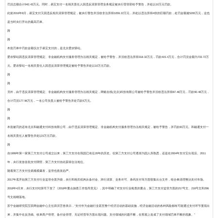
罚没总额合计942.43万元。同时，易宝支付一名相关责任人因违反清算管理业务规定被央行营管部给予警告，并处以10万元罚款。
此前2016年8月，易宝支付又因违反相关清算管理规定，被央行警告并没收非法所得1059.22万元，并处以违法所得4倍的巨额罚款，处罚金额逾5200万元，这也
是当时央行开出的最高罚单。
路
路
本批罚单中罚款金额仅次于易宝支付的，是北京爱农驿站。
爱农驿站因违反清算管理规定、非金融机构支付服务管理办法相关规定，被给予警告，并没收违法所得318.32万元，罚款415.4万元，合计罚没金额为733.72万
元。爱农驿站一名相关责任人因违反清算管理规定被给予警告并处以10万元罚款。
路
路
另外，由于违反清算管理规定、非金融机构支付服务管理办法相关规定，网银在线(北京)科技有限公司被给予警告并没收违法所得87.48万元，罚款90.48万元，
合计罚没177.96万元，一名公司负责人被给予警告并处罚款5万元。
路
路
本批被罚的还有北京和融通支付科技有限公司，由于违反清算管理规定、非金融机构支付服务管理办法相关规定，被给予警告，并罚款83万元。和融通支付一
名相关责任人被警告并处以5万元罚款。
路
自1999年第一家第三方支付公司成立以来，第三方支付在我国已有近20年的历史。但第三方支付公司逐渐为国人所熟悉，还是在2004年支付宝出现后。2011
年，央行发放首批支付牌照，第三方支付自此获得合法地位。
随着第三方支付交易规模爆发，监管也愈发趋严。
2017年底开始第三方支付行业监管全面升级，央行和相关机构从备付金、跨行清算、业务许可、条码支付等方面密集出台文件，组合拳清理整治支付市场。
2018年4月末，央行支付结算司下发了《2018年重点抽查工作指导意见》，其中明确了对支付行业检查的重点，第三方支付监管方面的217号文、218号文和296
号文相继落地。
苏宁金融研究院互联网金融中心主任薛洪言曾表示，“
支付作为金融行业甚至整个经济活动的基础设施，经济金融活动的各种风险都有可能通过支付环节显现出
来，并集中在反洗钱、收单商户管理、备付金管理、无证经营等方面出现问题。支付领域的问题不断，在客观上造成了支付领域罚单不断的现象。
”