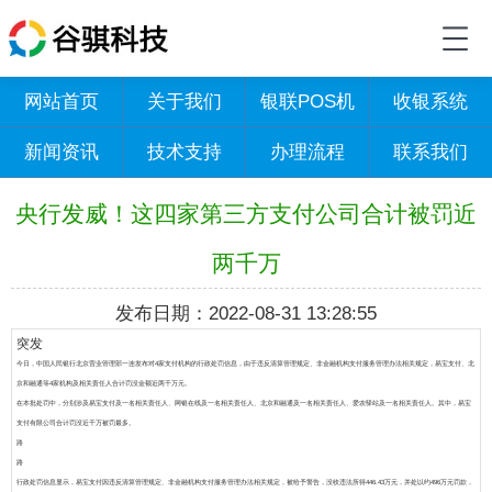
网站首页
关于我们
银联POS机
收银系统
新闻资讯
技术支持
办理流程
联系我们
央行发威！这四家第三方支付公司合计被罚近
两千万
发布日期：2022-08-31 13:28:55
突发
今日，中国人民银行北京营业管理部一连发布对4家支付机构的行政处罚信息，由于违反清算管理规定、非金融机构支付服务管理办法相关规定，易宝支付、北
京和融通等4家机构及相关责任人合计罚没金额近两千万元。
在本批处罚中，分别涉及
易宝支付及一名相关责任人、网银在线及一名相关责任人、北京和融通及一名相关责任人、爱农驿站及一名相关责任人
。其中，易宝
支付有限公司合计罚没近千万被罚最多。
路
路
行政处罚信息显示，易宝支付因违反清算管理规定、非金融机构支付服务管理办法相关规定，被给予警告，没收违法所得446.43万元，并处以约496万元罚款，