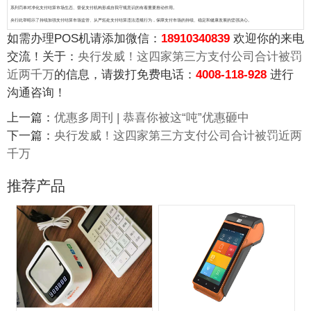
系列罚单对净化支付结算市场生态、督促支付机构形成自我守规意识的有着重要推动作用。
央行此举昭示了持续加强支付结算市场监管、从严惩处支付结算违法违规行为，保障支付市场的持续、稳定和健康发展的坚强决心。
如需办理POS机请添加微信：
18910340839
欢迎你的来电
交流！关于：
央行发威！这四家第三方支付公司合计被罚
近两千万
的信息，请拨打免费电话：
4008-118-928
进行
沟通咨询！
上一篇：
优惠多周刊 | 恭喜你被这“吨”优惠砸中
下一篇：
央行发威！这四家第三方支付公司合计被罚近两
千万
推荐产品