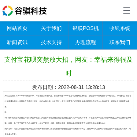
网站首页
关于我们
银联POS机
收银系统
新闻资讯
技术支持
办理流程
联系我们
支付宝花呗突然放大招，网友：幸福来得很及
时
发布日期：2022-08-31 13:28:13
支付宝花呗自从2014年开始诞生以来，一直备受大家的关注。我们都知道2014年是移动支付崛起的时刻，微信借助于春晚的平台一炮而红，不仅奠定了微信在
社交领域的基础，并且抢占了移动支付近一半的市场份额。与此同时，作为支付宝主打的消费金融服务花呗也开始进入人们的眼帘，逐渐成为大家喜爱的服
务。
路
我们都知道微信和支付宝一直以来竞争激烈，虽说当时微信支付的崛起让支付宝损失了大半的支付市场，不过值得庆幸的是花呗的崛起也让支付宝赚得盆满钵
满。并且一举打造了属于自己的金融产业，类似于花呗、借呗、网商贷等等一系列的服务更是奠定了支付宝在金融领域的地位。
蚂蚁花呗：花呗可以直接用于支付宝应用下的场景消费，先花后付的特性使得花呗一出来就深得人心，目前40%以上的90后都将花呗作为首选的支付方式，可
见其威力无穷；