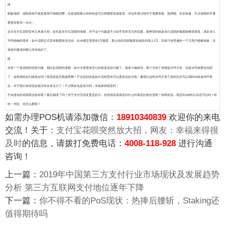
路
蚂蚁借呗：借呗虽然不能直接用于购物消费，但是借呗最大的特色是可以将额度直接提现，并且申请过程中不需要面签、抵押物、安全快捷，不过借呗的开通
要更加复杂一点点；
近日支付宝花呗宣布又来放大招，首先是支付宝花呗的涨额，对于这个问题是不少剁手党所关注的话题，最希望的就是自己花呗的额度能够涨涨涨，满足自己
平时购物的需求；如今花呗正式宣布额度快充活动，在余额宝里面存1万额度，那么你的花呗额度也相应的涨上1万，目前只有受邀的一千万用户能够体验，没
有收到邀请的耐心等等就好了。
路
还有一个是花呗的还款问题，相比起花呗的涨额，如今大家更加关心的就是还款问题了。就拿小编来讲，每个月的工资都是15号才发，但是10号就要还花呗
了，这种感觉你们能体会吗？简直就是煎熬难受啊！不过还好的是如今花呗宣布可以更改还款日啦！像我们这样15号才发工资的完全可以调到15或者20号再
还，对于我们来讲还款就没有任何压力了！不少网友也是表示到：幸福来得很及时！
不知道你的花呗情况如何呢？最近都涨了吗？对于支付宝的变更还款日，你觉得应该推迟到什么时候还比较合适呢？有网友说：推迟到100年以后还可以吗？哈
哈！对此，你怎么看呢？
如需办理POS机请添加微信：
18910340839
欢迎你的来电
交流！关于：
支付宝花呗突然放大招，网友：幸福来得很
及时
的信息，请拨打免费电话：
4008-118-928
进行沟通
咨询！
上一篇：
2019年中国第三方支付行业市场现状及发展趋势
分析 第三方互联网支付地位逐年下降
下一篇：
你不得不看的PoS现状：热捧后腰斩，Staking还
值得期待吗