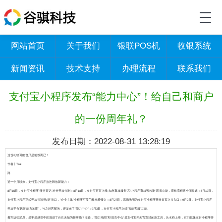
网站首页
关于我们
银联POS机
收银系统
新闻资讯
技术支持
办理流程
联系我们
支付宝小程序发布“能力中心”！给自己和商户
的一份周年礼？
发布日期：2022-08-31 13:28:19
这份礼物可能也只是前戏而已！
作者丨Tsai
路
近一个月以来，支付宝小程序接连释放新能力：
8月15日，支付宝小程序“服务直达”对外开放公测；8月18日，支付宝官宣上线“加急审核服务”和“小程序审核预检测”两项功能，审核流程将全面提速；8月19日，
支付宝小程序正式开放“运动数据”接口，“企业主体”小程序可零门槛免费接入；8月27日，高德地图为支付宝小程序开放首页上拉入口；
9月2日，支付宝小程序
开放平台更新“能力地图”，与之相匹配的，还发布了“能力中心”；
9月3日，支付宝小程序上线“智能客服”功能。
看完这些消息，是不是感觉中间混进了自己未知的新事物？没错，
“能力地图”和“能力中心”是支付宝并未官宣过的新工具，从名称上看，它们就像支付小
程序开