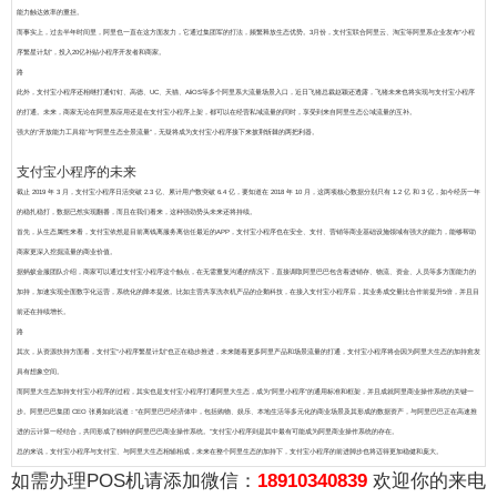
能力触达效率的重担。
而事实上，过去半年时间里，阿里也一直在这方面发力，它通过集团军的打法，频繁释放生态优势。3月份，支付宝联合阿里云、淘宝等阿里系企业发布“小程
序繁星计划”，投入20亿补贴小程序开发者和商家。
路
此外，支付宝小程序还相继打通钉钉、高德、UC、天猫、AliOS等多个阿里系大流量场景入口，近日飞猪总裁赵颖还透露，飞猪未来也将实现与支付宝小程序
的打通。未来，商家无论在阿里系应用还是在支付宝小程序上架，都可以在经营私域流量的同时，享受到来自阿里生态公域流量的互补。
强大的“开放能力工具箱”与“阿里生态全景流量”，无疑将成为支付宝小程序接下来披荆斩棘的两把利器。
支付宝小程序的未来
截止 2019 年 3 月，支付宝小程序日活突破 2.3 亿、累计用户数突破 6.4 亿，要知道在 2018 年 10 月，这两项核心数据分别只有 1.2 亿 和 3 亿，如今经历一年
的稳扎稳打，数据已然实现翻番，而且在我们看来，这种强劲势头未来还将持续。
首先，从生态属性来看，支付宝依然是目前离钱离服务离信任最近的APP，
支付宝小程序也在安全、支付、营销等商业基础设施领域有强大的能力，能够帮助
商家更深入挖掘流量的商业价值。
据蚂蚁金服团队介绍，商家可以通过支付宝小程序这个触点，在无需重复沟通的情况下，直接调取阿里巴巴包含着进销存、物流、资金、人员等多方面能力的
加持，加速实现全面数字化运营，系统化的降本提效。
比如主营共享洗衣机产品的企鹅科技，在接入支付宝小程序后，其业务成交量比合作前提升5倍，并且目
前还在持续增长。
路
其次，从资源扶持方面看，支付宝“小程序繁星计划”也正在稳步推进，未来随着更多阿里产品和场景流量的打通，支付宝小程序将会因为阿里大生态的加持愈发
具有想象空间。
而阿里大生态加持支付宝小程序的过程，其实也是支付宝小程序打通阿里大生态，成为“阿里小程序”的通用标准和框架，并且成就阿里商业操作系统的关键一
步。
阿里巴巴集团 CEO 张勇如此说道：“在阿里巴巴经济体中，包括购物、娱乐、本地生活等多元化的商业场景及其形成的数据资产，与阿里巴巴正在高速推
进的云计算一经结合，共同形成了独特的阿里巴巴商业操作系统。”支付宝小程序则是其中最有可能成为阿里商业操作系统的存在。
总的来说，支付宝小程序与支付宝、与阿里大生态相辅相成，未来在整个阿里生态的加持下，支付宝小程序的前进脚步也将迈得更加稳健和庞大。
如需办理POS机请添加微信：
18910340839
欢迎你的来电