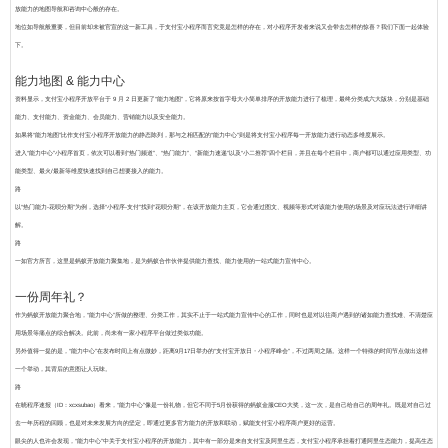
放
能力的地图导航和咨询中心般的存在。
地位如导航般重要，但目前却未被官宣的这一新工具，于支付宝小程序而言究竟是怎样的存在，对小程序开发者来说又会带去怎样的惊喜？我们下面一起体验
下。
能力地图 & 能力中心
资料显示，支付宝小程序开放平台于 9 月 2 日更新了“能力地图”，它将原来按首字母大小简单排序的开放能力进行了梳理，最终分类成六大版块，分别是基础
能力、支付能力、资金能力、会员能力、营销能力以及安全能力。
如果将“能力地图”比作支付宝小
程序开放
能力的静态陈列，那与之相匹配的“能力中心”则是将支付宝小程序每一开放能力进行动态多维度展示。
进入“能力中心”小程序首页，依次可以看到“热门频道”、“热门能力”、“新能力速递”以及“小二推荐”四个栏目，并且在每个栏目中，商户都可以通过应用类型、功
能类型、最火/最新等维度快速找到自己想要接入的能力。
路
以“热门能力-花呗分期”为例，选择“小程序-支付”找到“花呗分期”，在该开放能力主页，它会通过图文、视频等形式对该能力使用的场景及对应玩法进行详细讲
解。
路
一如官方所言，这里是蚂蚁开放能力聚集地，是为蚂蚁合作伙伴提供能力查找、能力使用的一站式能力宣传中心。
一份周年礼？
作为蚂蚁开放能力聚合地，“能力中心”所做的整理、分类工作，其实不止于一站式能力宣传中心的工作，同时也是对以往商户遇到的诸如能力查找难、不清楚应
用场景等痛点的综合解决。此前，尚未有一家小程序平台做过类似功能。
另外值得一提的是，“能力中心”在发布时间上有点微妙，距离9月17日举办的“支付宝开放日・小程序峰会”，不过两周之隔。这样一个特殊的时间节点做出这样
一个举动，其背后的意图让人玩味。
路
在晓程序速报（ID：xcxsubao）看来，“能力中心”像是一份礼物，但它不同于5月份获得的蚂蚁金服CEO大奖，
这一次，是自己给自己的周年礼。
既是对自己过
去一年历程的回顾，也是对未来发展方向的坚定，即通过更多官方能力的开放和联动，赋能支付宝小程序商户更好的运营。
眼尖的人也许会发现，“能力中心”中关于支付宝小程序的开放能力，其中有一部分是来自支付宝及阿里生态，
支付宝小程序承担着打通阿里生态能力，提高生态