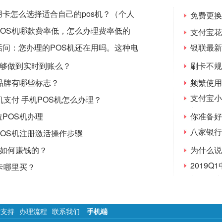
卡怎么选择适合自己的pos机？（个人
免费更换
）
POS机哪款费率低，怎么办理费率低的
支付宝花
话问：您办理的POS机还在用吗。这种电
银联最新
么目的？
证
能够做到实时到账么？
刷卡不规
品牌有哪些标志？
频繁使用
支付宝小
机支付 手机POS机怎么办理？
长48%
POS机办理
你准备好
八家银行
POS机注册激活操作步骤
择，利于
商如何赚钱的？
为什么说
2019
卡哪里买？
暂居领头
术支持
办理流程
联系我们
手机端