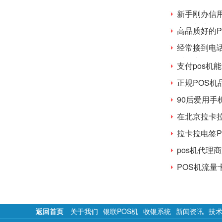
新手刚办信用
POS机办理
高品质好的
POS机？
经常接到电
话是出于什
支付pos机
正规POS机
90后爱用手
在北京拉卡拉
拉卡拉电签
pos机代理
POS机流量
返回首页
关于我们
银联POS机
收银系统
新闻资讯
技