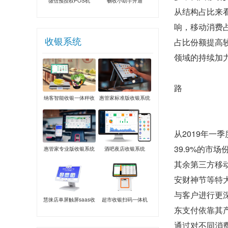
微信预授权POS机
畅收小助手开通
从结构占比来
响，移动消费
收银系统
占比份额提高
领域的持续加
路
纳客智能收银一体秤收
惠管家标准版收银系统
银系统
从2019年一
39.9%的市
惠管家专业版收银系统
酒吧夜店收银系统
其余第三方移
安财神节等特
与客户进行更
慧徕店单屏触屏saas收
超市收银扫码一体机
东支付依靠其
银系统
通过对不同消