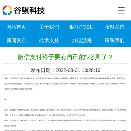
网站首页
关于我们
银联POS机
收银系统
新闻资讯
技术支持
办理流程
联系我们
微信支付终于要有自己的“花呗”了？
发布日期：2022-08-31 13:28:16
现在，对就是现在，打开你的微信支付，从上往下会看到收付款和钱包排在最前列，信用卡还贷、微粒贷借钱和理财通等金融相关服务紧随其后，再接下来就
是生活缴费及城市服务，以及众多第三方的日常生活类服务。而在这些众多的服务中不难发现，微信支付目前在对标支付宝的相关功能时，但唯独少了一个大
量支付宝用户都会开通的“花呗”功能。
路
近期，新流财经方面发布消息称，腾讯内部正在孵化一款信用支付产品，暂定名为“分付”。以我们多年做阅读理解的经验来看，这款产品虽然玩了个会扣钱的谐
音梗，但是“分付”与“吩咐”这颗面向用户提供服务的心态，估计摆的还是挺正的，也几乎注定了to C的本质。
此外，这个分付也可以被解读为“分开来付”。换而言之，这一服务或许会与大家更熟悉的花呗和白条一样，是为用户提供一定期限内延长付款时间，或是将账单
分期支付的服务。