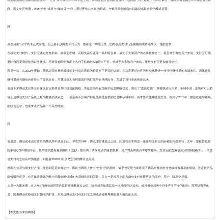
根据新流财经透露的信息显示，“分付”预计将在今年四季度上线，并由微信支付团队运营吗，现阶段“分付”还处于与部分银行、持牌消费金融公司洽谈合作的阶
段。而文中还推测，未来“分付”或将与“微粒贷”一样，通过开放白名单的形式，与银行等金融机构以助贷或联合贷的模式运营。
路
虽然目前“分付”尚未正式落地，但已有不少网友评论认为，随着这一功能上线，国内信用支付行业的格局或将迎来又一轮的竞争。
在移动支付时代，支付宝通过红包补贴、余额宝理财、花呗先花后还等一系列组合拳，成为了大量用户的必装软件之一。甚至对于有些用户来说，支付宝可能
要比自己更清楚你的财务状况。尽管目前即便市面上各种手机钱包App层出不穷，但对于大多数用户来说，显然支付宝更加值得信任。
而另一边，从2013年开始，腾讯方面也显然对移动支付这块蛋糕的价值有了更深的认识，并决定通过自己的社交优势进一步强化财付通的市场地位。因此很快
财付通就与微信合作推出了微信支付，并通过接入当时最流行的打车平台滴滴出行，完成了对行业的初步试水。
但接下来微信支付并没有像支付宝那样走专职钱包的路线，而是借助平台固有的社交网络优势，推出了“微信红包”，并很快流行开来。不得不说，这绝对可以称
得上是微信支付产品线上最为重要的决策之一，甚至有不少用户都是先从微信群的红包中获得零钱，再才尝试使用微信支付。而到了2015年，微信红包与春晚
的联合活动，也迎来该产品第一个高光时刻。
路
但显然，微信或者说它背后的腾讯并不满足于此。早在2014年，腾讯理财通就已上线，此后我们常将这一服务与支付宝的余额宝相提并论；次年，微粒贷也登
陆手机QQ和微信平台，其与借呗也有着异曲同工之妙；随后由于共享经济的蓬勃发展，用户对免押的诉求越来越高，支付宝的芝麻信用分很快脱颖而出，而微
信支付与之相应对的服务，则是在2018年1月开放公测的腾讯信用分。
然而在信用分期支付方面，微信则迟迟未有动作，因此当网络上传出“分付”的消息时，似乎也证明当前环境下腾讯对移动支付也或将有着新的规划。若这款产品
能够顺利问世，也意味着腾讯的整个消费金融领域的布局都将得到完善，并在一定程度上助力微信支付收获更多的商户、用户，以及交易额。
从另一方面来看，在去年8月微信就已宣告其日登陆量超过10亿，这也就意味着其每一次功能的大改动，或将都会对整个行业产生不小的影响。而可以预见的
是，随着微信在移动支付领域的扩张，未来这微信支付与支付宝之间或许还将摩擦出更为激烈的火花。
【本文图片来自网络】